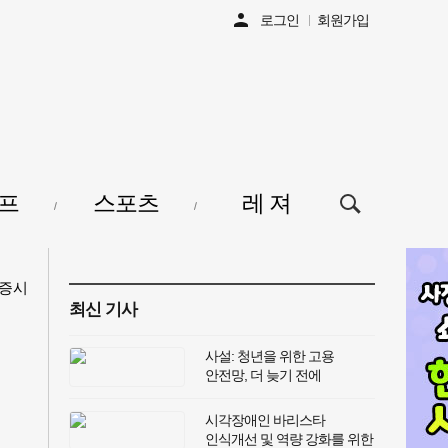
person
로그인
회원가입
검색창
프
스포츠
레 져
열기/
닫기
증시
최신 기사
사설: 청년을 위한 고용
안전망, 더 늦기 전에
강화해야
시각장애인 바리스타
인식개선 및 역량 강화를 위한