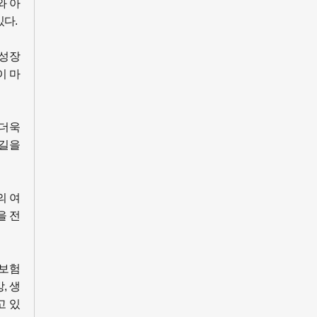
와 아
다.
 성장
이 마
 더욱
 길을
의 여
을 전
명보험
, 생
고 있