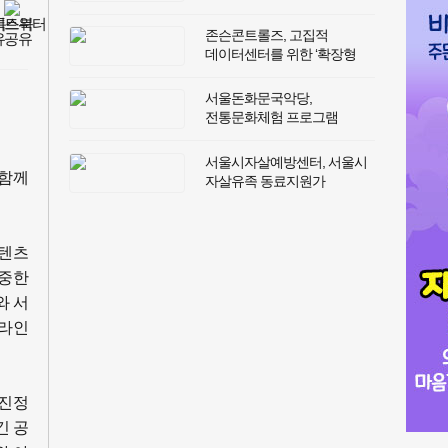
민·관 협력… 컴포즈커피,
경기도시각장애인복지관과
존슨콘트롤즈, 고집적
사회공헌 동행
데이터센터를 위한 ‘확장형
수냉식 냉각 솔루션’ 출시
서울돈화문국악당,
전통문화체험 프로그램
‘차향따라 소리따라 -
전통차와 함께하는 판소리
서울시자살예방센터, 서울시
한소절’ 성료
 함께
자살유족 동료지원가
참여하는 ‘동그라미’ 워크숍
개최
콘텐츠
소중한
와 서
온라인
 진정
긴 공