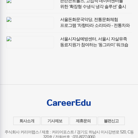
존슨콘트롤즈, 고집적 데이터센터를
위한 ‘확장형 수냉식 냉각 솔루션’ 출시
서울돈화문국악당, 전통문화체험
프로그램 ‘차향따라 소리따라 - 전통차와
함께하는 판소리 한소절’ 성료
서울시자살예방센터, 서울시 자살유족
동료지원가 참여하는 ‘동그라미’ 워크숍
개최
회사소개
기사제보
제휴문의
불편신고
주식회사 커리어랩스 / 제호 : 커리어포스트 /
경기도 하남시 미사강변로 520, C동
320호 / 전화번호 : 031-8027-9060