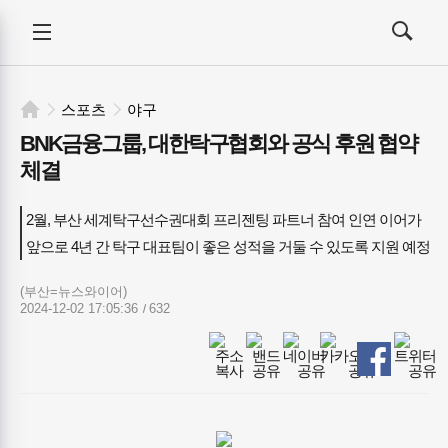
커리어에듀
전체메뉴
검색
메뉴
열기/
열기/
닫기
닫기
스포츠
야구
BNK금융그룹, 대한탁구협회와 공식 후원 협약
체결
2월, 부산 세계탁구선수권대회 프리젠팅 파트너 참여 인연 이어가

앞으로 4년 간 탁구 대표팀이 좋은 성적을 거둘 수 있도록 지원 예정
(부산=뉴스와이어)
2024-12-02 17:05:36
632