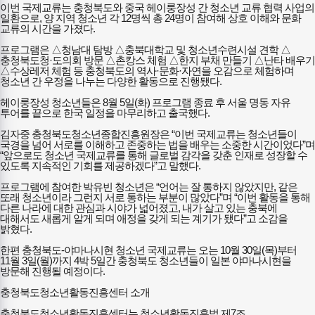
이번 국제교류는 충청북도와 중국 헤이룽장성 간 청소년 교류 협력 사업의
일환으로, 양 지역 청소년 각 12명씩 총 24명이 참여해 상호 이해와 문화
교류의 시간을 가졌다.
프로그램은 △청남대 탐방 △충북대학교 및 청소년수련시설 견학 △
충청북도청·도의회 방문 △촌캉스 체험 △한지 부채 만들기 △난타 배우기
△수상레저 체험 등 충청북도의 역사·문화·자연을 오감으로 체험하며
청소년 간 우정을 나누는 다양한 활동으로 진행됐다.
헤이룽장성 청소년들은 8월 5일(화) 프로그램 종료 후 서울 명동 자유
투어를 끝으로 한국 일정을 마무리하고 출국했다.
김자중 충청북도청소년종합진흥원장은 “이번 국제교류는 청소년들이
국경을 넘어 서로를 이해하고 존중하는 법을 배우는 소중한 시간이었다”며
“앞으로도 청소년 국제교류를 통해 글로벌 감각을 갖춘 인재로 성장할 수
있도록 지속적인 기회를 제공하겠다”고 말했다.
프로그램에 참여한 박유빈 청소년은 “언어는 잘 통하지 않았지만, 같은
또래 청소년이라 그런지 서로 통하는 부분이 많았다”며 “이번 활동을 통해
다른 나라에 대한 관심과 시야가 넓어졌고, 내가 살고 있는 충북에
대해서도 새롭게 알게 되며 애정을 갖게 되는 계기가 됐다”고 소감을
밝혔다.
한편 충청북도-야마나시현 청소년 국제교류는 오는 10월 30일(목)부터
11월 3일(월)까지 4박 5일간 충청북도 청소년들이 일본 야마나시현을
방문해 진행될 예정이다.
충청북도청소년활동진흥센터 소개
충청북도청소년활동진흥센터는 청소년활동진흥법 제7조