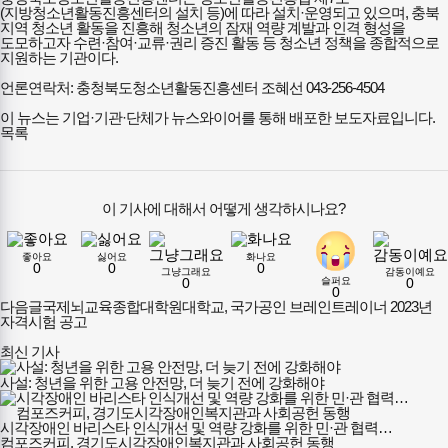
(지방청소년활동진흥센터의 설치 등)에 따라 설치·운영되고 있으며, 충북
지역 청소년 활동을 진흥해 청소년의 잠재 역량 계발과 인격 형성을
도모하고자 수련·참여·교류·권리 증진 활동 등 청소년 정책을 종합적으로
지원하는 기관이다.
언론연락처: 충청북도청소년활동진흥센터 조혜선 043-256-4504
이 뉴스는 기업·기관·단체가 뉴스와이어를 통해 배포한 보도자료입니다.
목록
이 기사에 대해서 어떻게 생각하시나요?
좋아요
싫어요
화나요
0
0
0
그냥그래요
감동이예요
슬퍼요
0
0
0
다음글
국제뇌교육종합대학원대학교, 국가공인 브레인트레이너 2023년
자격시험 공고
최신 기사
사설: 청년을 위한 고용 안전망, 더 늦기 전에 강화해야
시각장애인 바리스타 인식개선 및 역량 강화를 위한 민·관 협력…
컴포즈커피, 경기도시각장애인복지관과 사회공헌 동행