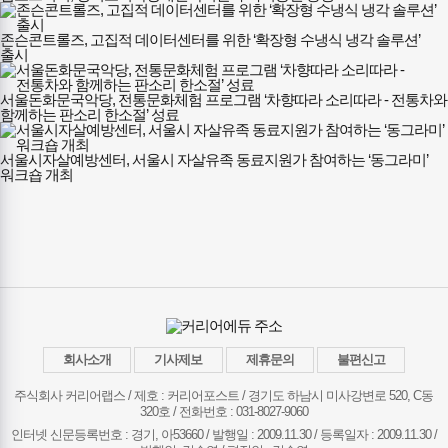
존슨콘트롤즈, 고집적 데이터센터를 위한 ‘확장형 수냉식 냉각 솔루션’
출시
서울돈화문국악당, 전통문화체험 프로그램 ‘차향따라 소리따라 - 전통차와
함께하는 판소리 한소절’ 성료
서울시자살예방센터, 서울시 자살유족 동료지원가 참여하는 ‘동그라미’
워크숍 개최
회사소개
기사제보
제휴문의
불편신고
주식회사 커리어랩스 / 제호 : 커리어포스트 /
경기도 하남시 미사강변로 520, C동
320호 / 전화번호 : 031-8027-9060
인터넷 신문등록번호 : 경기, 아53660 / 발행일 : 2009.11.30 / 등록일자 : 2009.11.30 /