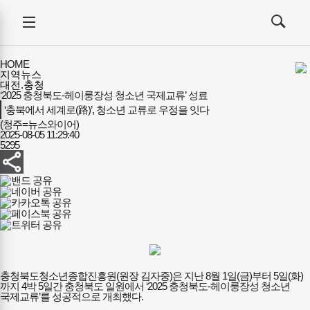
커리어에듀
전체메뉴
검색
메뉴
열기/
열기/
닫기
닫기
HOME
지역뉴스
대전.충청
‘2025 충청북도-헤이룽장성 청소년 국제교류’ 성료
‘충북에서 세계로(路)’, 청소년 교류로 우정을 잇다
(청주=뉴스와이어)
2025-08-05 11:29:40
5295
충청북도청소년종합진흥원(원장 김자중)은 지난 8월 1일(금)부터 5일(화)
까지 4박 5일간 충청북도 일원에서 ‘2025 충청북도-헤이룽장성 청소년
국제교류’를 성공적으로 개최했다.