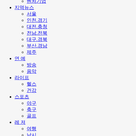
벤처기업
지역뉴스
서울
인천.경기
대전.충청
전남.전북
대구.경북
부산.경남
제주
연 예
방송
음악
라이프
헬스
건강
스포츠
야구
축구
골프
레 져
여행
낚시