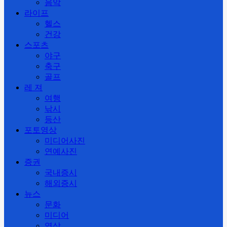
음악
라이프
헬스
건강
스포츠
야구
축구
골프
레 져
여행
낚시
등산
포토영상
미디어사진
연예사진
증권
국내증시
해외증시
뉴스
문화
미디어
영상