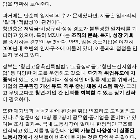
임을 명확히 보여준다.
과거에는 단순히 일자리의 수가 문제였다면, 지금은 일자리의
‘질’과 ‘적합성’이 관건이다.
청년층은 저임금·비정규직·성장 경로가 불투명한 일자리를 기
피하고 있으며, 특히 MZ세대는
조직의 문화, 복지, 성장 기회
를 중시하는 경향이 뚜렷하다. 반면, 많은 중소기업은 여전히
2000년대 초반의 인사구조에 머물러 있어, 이들과의 접점을 만
들지 못하고 있다.
정부는 ‘청년고용촉진특별법’, ‘고용장려금’, ‘청년도전지원사
업’ 등 다양한 제도를 운영하고 있으나,
단기적 취업유도에 치
중
되어 있는 것이 현실이다. 실질적인 매칭률 제고를 위해서는
기업의
근무환경 개선 유도
,
직무 중심 채용 시스템 확산
, 그리
고 무엇보다도
청년-기업 간 신뢰를 회복할 수 있는 장기 전략
이 필요하다.
또한 대기업과 공공기관에 편중된 취업 인프라도 고착화되고
있다. 취업준비생 10명 중 7명이 공무원·공기업을 준비하고 있
다는 조사 결과는, 국내 노동시장이 얼마나 한정적인 구조로
인식되고 있는지를 방증한다.
‘선택 가능한 다양성’이 실종된
노동시장
에서 청년들이 비관에 빠지는 것은 당연한 귀결이다.