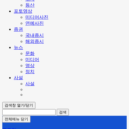
등산
포토영상
미디어사진
연예사진
증권
국내증시
해외증시
뉴스
문화
미디어
영상
정치
사설
사설
검색창 열기/닫기
검색
전체메뉴 닫기