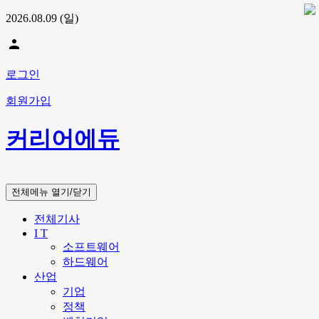
2026.08.09 (일)
person
로그인
회원가입
커리어에듀
전체메뉴 열기/닫기
전체기사
I T
소프트웨어
하드웨어
산업
기업
정책