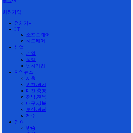
로그인
회원가입
전체기사
I T
소프트웨어
하드웨어
산업
기업
정책
벤처기업
지역뉴스
서울
인천.경기
대전.충청
전남.전북
대구.경북
부산.경남
제주
연 예
방송